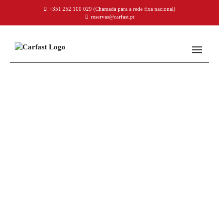
+351 252 100 029
(Chamada para a rede fixa nacional)
reservas@carfast.pt