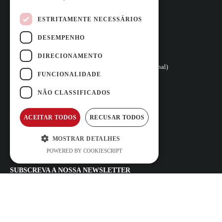
ESTRITAMENTE NECESSÁRIOS
DESEMPENHO
Rua Vasconcelos Costa, nº 466
4470-558 Moreira,
(Junto ao Hotel Stay)
DIRECIONAMENTO
+351 252 100 029 
(Chamada para a rede fixa nacional)
FUNCIONALIDADE
reservas@carfast.pt
Iniciar Sessão
NÃO CLASSIFICADOS
QUESTÕES FREQUENTES
ACEITAR TODOS
RECUSAR TODOS
TERMOS E CONDIÇÕES
POLÍTICA DE PRIVACIDADE E
MOSTRAR DETALHES
PROTEÇÃO DE DADOS
POWERED BY COOKIESCRIPT
LIVRO DE RECLAMAÇÕES
SUBSCREVA A NOSSA NEWSLETTER