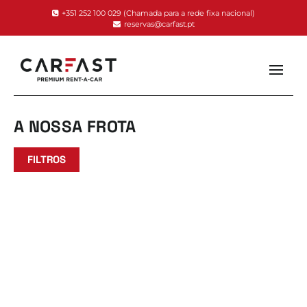
+351 252 100 029
(Chamada para a rede fixa nacional)
reservas@carfast.pt
A NOSSA FROTA
FILTROS