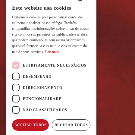
Este website usa cookies
PORTUGUESE
Utilizamos cookies para personalizar conteúdo,
ENGLISH
anúncios e analisar nosso tráfego. Também
compartilhamos informações sobre o uso do nosso
FRENCH
site com nossos parceiros de publicidade e análise,
que podem combiná-las com outras informações
que você forneceu a eles ou que eles coletaram do
uso de seus serviços.
Ler mais
ESTRITAMENTE NECESSÁRIOS
DESEMPENHO
DIRECIONAMENTO
FUNCIONALIDADE
NÃO CLASSIFICADOS
ACEITAR TODOS
RECUSAR TODOS