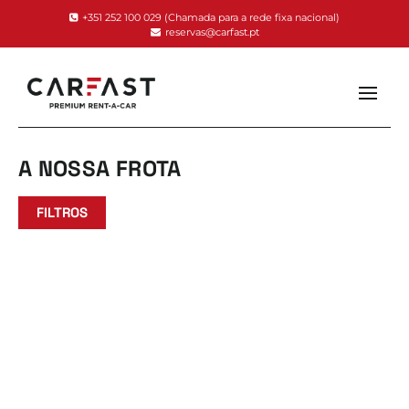
+351 252 100 029
(Chamada para a rede fixa nacional)
reservas@carfast.pt
A NOSSA FROTA
FILTROS