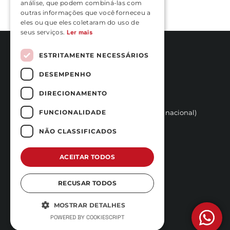
análise, que podem combiná-las com
outras informações que você forneceu a
eles ou que eles coletaram do uso de
seus serviços.
Ler mais
ESTRITAMENTE NECESSÁRIOS
DESEMPENHO
Rua Vasconcelos Costa, nº 466
4470-558 Moreira,
DIRECIONAMENTO
(Junto ao Hotel Stay)
+351 252 100 029 
FUNCIONALIDADE
(Chamada para a rede fixa nacional)
reservas@carfast.pt
NÃO CLASSIFICADOS
Iniciar Sessão
QUESTÕES FREQUENTES
ACEITAR TODOS
TERMOS E CONDIÇÕES
POLÍTICA DE PRIVACIDADE E
RECUSAR TODOS
PROTEÇÃO DE DADOS
LIVRO DE RECLAMAÇÕES
MOSTRAR DETALHES
POWERED BY COOKIESCRIPT
SUBSCREVA A NOSSA NEWSLETTER