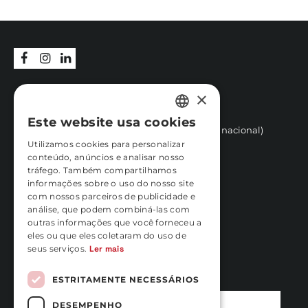
Rua Vasconcelos Costa, nº 466
×
4470-558 Moreira,
(Junto ao Hotel Stay)
Este website usa cookies
PORTUGUESE
+351 252 100 029 
(Chamada para a rede fixa nacional)
Utilizamos cookies para personalizar
reservas@carfast.pt
ENGLISH
conteúdo, anúncios e analisar nosso
Iniciar Sessão
tráfego. Também compartilhamos
FRENCH
informações sobre o uso do nosso site
QUESTÕES FREQUENTES
com nossos parceiros de publicidade e
TERMOS E CONDIÇÕES
análise, que podem combiná-las com
outras informações que você forneceu a
POLÍTICA DE PRIVACIDADE E
PROTEÇÃO DE DADOS
eles ou que eles coletaram do uso de
seus serviços.
Ler mais
LIVRO DE RECLAMAÇÕES
SUBSCREVA A NOSSA NEWSLETTER
ESTRITAMENTE NECESSÁRIOS
DESEMPENHO