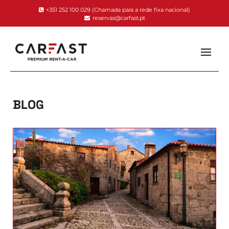
+351 252 100 029
(Chamada para a rede fixa nacional)
reservas@carfast.pt
BLOG