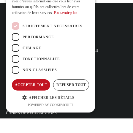
avec d"autres informations que vous leur avez
fournies ou qu"ils ont collectées lors de votre
utilisation de leurs services.
En savoir plus
STRICTEMENT NÉCESSAIRES
Rua Vasconcelos Costa, nº 466
PERFORMANCE
4470-558 Moreira,
(Vers l’Hotel Stay)
CIBLAGE
+351 252 100 029 
(appel vers le réseau fixe national)
reservas@carfast.pt
FONCTIONNALITÉ
S’INSCRIRE
NON CLASSIFIÉS
QUESTIONS FRÉQUEMMENT
POSÉES
ACCEPTER TOUT
REFUSER TOUT
TERMES ET CONDITIONS
POLITIQUE DE
AFFICHER LES DÉTAILS
CONFIDENTIALITÉ ET DE
PROTECTION DES DONNÉES
POWERED BY COOKIESCRIPT
CAHIER DE RÉCLAMATIONS
ABONNEZ-VOUS À NOTRE NEWSLETTER