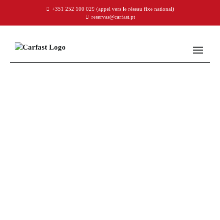
+351 252 100 029
(appel vers le réseau fixe national)
reservas@carfast.pt