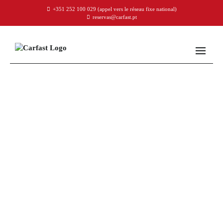
+351 252 100 029
(appel vers le réseau fixe national)
reservas@carfast.pt