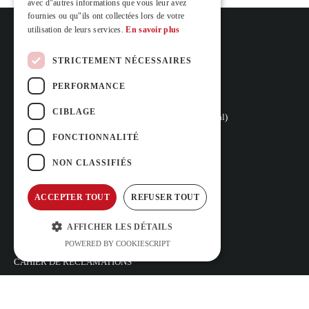
avec d"autres informations que vous leur avez
fournies ou qu"ils ont collectées lors de votre
utilisation de leurs services.
En savoir plus
STRICTEMENT NÉCESSAIRES
Rua Vasconcelos Costa, nº 466
PERFORMANCE
4470-558 Moreira,
(Vers l’Hotel Stay)
CIBLAGE
+351 252 100 029 
(appel vers le réseau fixe national)
reservas@carfast.pt
FONCTIONNALITÉ
S’INSCRIRE
NON CLASSIFIÉS
QUESTIONS FRÉQUEMMENT
POSÉES
ACCEPTER TOUT
REFUSER TOUT
TERMES ET CONDITIONS
POLITIQUE DE
AFFICHER LES DÉTAILS
CONFIDENTIALITÉ ET DE
PROTECTION DES DONNÉES
POWERED BY COOKIESCRIPT
CAHIER DE RÉCLAMATIONS
ABONNEZ-VOUS À NOTRE NEWSLETTER