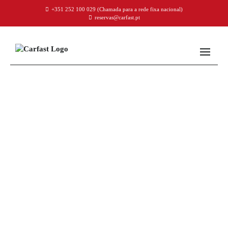
+351 252 100 029
(Chamada para a rede fixa nacional)
reservas@carfast.pt