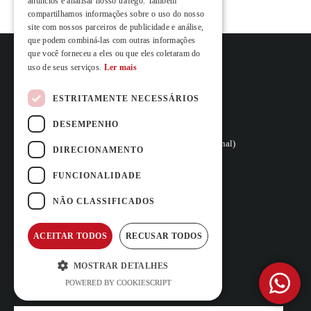
anúncios e analisar nosso tráfego. Também
compartilhamos informações sobre o uso do nosso
FRENCH
site com nossos parceiros de publicidade e análise,
que podem combiná-las com outras informações
que você forneceu a eles ou que eles coletaram do
uso de seus serviços.
Ler mais
ESTRITAMENTE NECESSÁRIOS
Rua Vasconcelos Costa, nº 466
4470-558 Moreira,
DESEMPENHO
(Junto ao Hotel Stay)
+351 252 100 029 
(Chamada para a rede fixa nacional)
DIRECIONAMENTO
reservas@carfast.pt
FUNCIONALIDADE
Iniciar Sessão
NÃO CLASSIFICADOS
QUESTÕES FREQUENTES
TERMOS E CONDIÇÕES
ACEITAR TODOS
RECUSAR TODOS
POLÍTICA DE PRIVACIDADE E
PROTEÇÃO DE DADOS
MOSTRAR DETALHES
LIVRO DE RECLAMAÇÕES
POWERED BY COOKIESCRIPT
SUBSCREVA A NOSSA NEWSLETTER